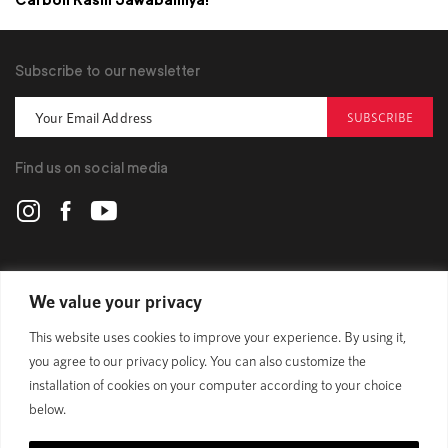
Subscribe to our newsletter
SUBSCRIBE
Find us on social media
POLYGON
We value your privacy
This website uses cookies to improve your experience. By using it,
BIKES
you agree to our privacy policy. You can also customize the
installation of cookies on your computer according to your choice
SUPPORT
below.