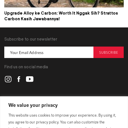
Upgrade Alloy ke Carbon: Worth It Nggak Sih? Strattos
Carbon Kasih Jawabannya!
Subscribe to our newsletter
SUBSCRIBE
Find us on social media
POLYGON
We value your privacy
This website uses cookies to improve your experience. By using it,
BIKES
you agree to our privacy policy. You can also customize the