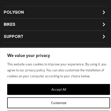
POLYGON
BIKES
SUPPORT
We value your privacy
Privacy Policy
This website uses cookies to improve your experience. By using it, you
© 1989 - 2025 Polygon Bikes. All Rights Reserved
agree to our privacy policy. You can also customize the installation of
cookies on your computer according to your choice below.
Accept All
Customize