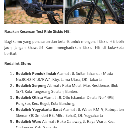
Rasakan Keseruan Test Ride Siskiu HE!
Bagi kamu yang penasaran dan tertarik untuk mengenal Siskiu HE lebih
jauh, jangan khawatir! Kami menghadirkan Siskiu HE di kota-kota
berikut:
Rodalink Store:
Rodalink Pondok Indah
Alamat : Jl. Sultan Iskandar Muda
No.8C-D, RT.8/RW.1, Kby. Lama Utara, DKI Jakarta
Rodalink Serpong
Alamat : Ruko Melati Mas Residence, Blok
Sr/1, Kota Tangerang Selatan, Banten.
Rodalink Otista
Alamat : Jl. Otto Iskandar Dinata No.449B,
Pungkur, Kec. Regol, Kota Bandung,
Rodalink Yogyakarta Barat
Alamat : Jl. Wates KM. 9, Kabupaten
Sleman (100m dari RS. Mitra Sehat), DI. Yogyakarta
Rodalink Waru
Alamat : Ruko Gateway, Jl. Raya Waru, Kec.
Gedangan, Kab. Sidoarjo