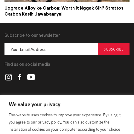
Upgrade Alloy ke Carbon: Worth It Nggak Sih? Strattos
Carbon Kasih Jawabannya!
Subscribe to our newsletter
SUBSCRIBE
Find us on social media
POLYGON
We value your privacy
This website uses cookies to improve your experience. By using it,
BIKES
you agree to our privacy policy. You can also customize the
installation of cookies on your computer according to your choice
SUPPORT