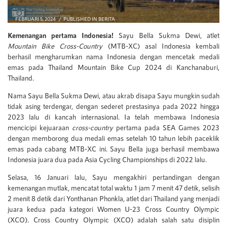
FEBRUARI 5, 2024
PUBLISHED IN
BERITA
Kemenangan pertama Indonesia!
Sayu Bella Sukma Dewi, atlet
Mountain Bike Cross-Country
(MTB-XC) asal Indonesia kembali
berhasil mengharumkan nama Indonesia dengan mencetak medali
emas pada Thailand Mountain Bike Cup 2024 di Kanchanaburi,
Thailand.
Nama Sayu Bella Sukma Dewi, atau akrab disapa Sayu mungkin sudah
tidak asing terdengar, dengan sederet prestasinya pada 2022 hingga
2023 lalu di kancah internasional. Ia telah membawa Indonesia
mencicipi kejuaraan
cross-country
pertama pada SEA Games 2023
dengan memborong dua medali emas setelah 10 tahun lebih paceklik
emas pada cabang MTB-XC ini. Sayu Bella juga berhasil membawa
Indonesia juara dua pada Asia Cycling Championships di 2022 lalu.
Selasa, 16 Januari lalu, Sayu mengakhiri pertandingan dengan
kemenangan mutlak, mencatat total waktu 1 jam 7 menit 47 detik, selisih
2 menit 8 detik dari Yonthanan Phonkla, atlet dari Thailand yang menjadi
juara kedua pada kategori Women U-23 Cross Country Olympic
(XCO). Cross Country Olympic (XCO) adalah salah satu disiplin