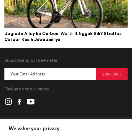
Upgrade Alloy ke Carbon: Worth It Nggak Sih? Strattos
Carbon Kasih Jawabannya!
Subscribe to our newsletter
SUBSCRIBE
Find us on social media
POLYGON
We value your privacy