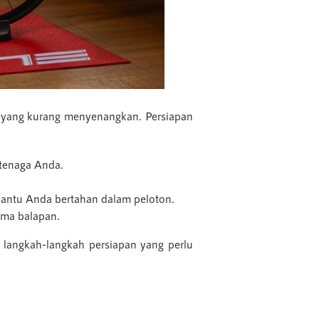
n yang kurang menyenangkan. Persiapan
 tenaga Anda.
antu Anda bertahan dalam peloton.
ama balapan.
 langkah-langkah persiapan yang perlu