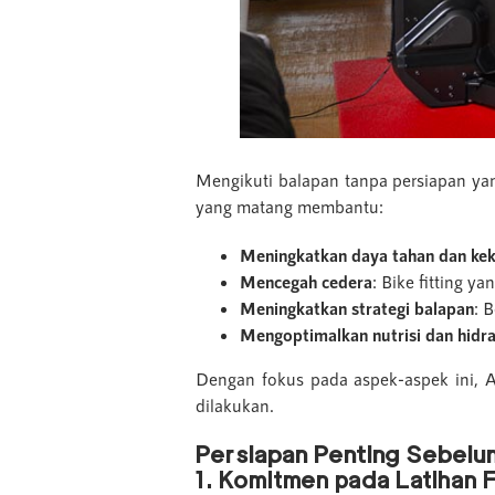
Mengikuti balapan tanpa persiapan ya
yang matang membantu:
Meningkatkan daya tahan dan ke
Mencegah cedera
: Bike fitting y
Meningkatkan strategi balapan
: 
Mengoptimalkan nutrisi dan hidra
Dengan fokus pada aspek-aspek ini, A
dilakukan.
Persiapan Penting Sebelu
1.
Komitmen pada Latihan F