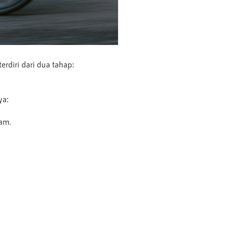
erdiri dari dua tahap:
ya:
am.