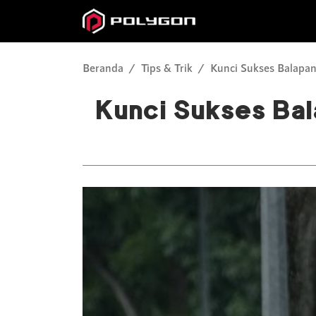
Beranda
Tips & Trik
Kunci Sukses Balapan
Kunci Sukses Bal