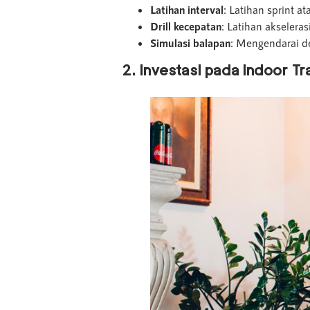
Latihan interval
: Latihan sprint 
Drill kecepatan
: Latihan akselera
Simulasi balapan
: Mengendarai d
2.
Investasi pada Indoor Tr