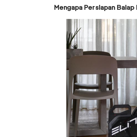
Mengapa Persiapan Balap 