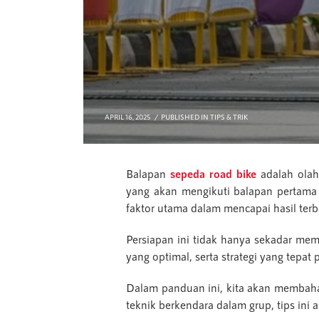
APRIL 16, 2025
PUBLISHED IN
TIPS & TRIK
Balapan
sepeda road bike
adalah olahr
yang akan mengikuti balapan pertama
faktor utama dalam mencapai hasil terb
Persiapan ini tidak hanya sekadar mem
yang optimal, serta strategi yang tep
Dalam panduan ini, kita akan memba
teknik berkendara dalam grup, tips in