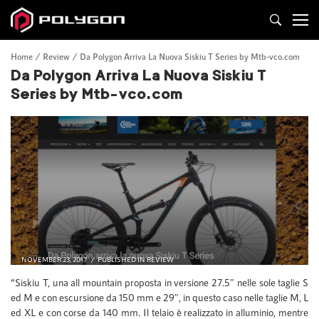
Home
Review
Da Polygon Arriva La Nuova Siskiu T Series by Mtb-vco.com
Da Polygon Arriva La Nuova Siskiu T
Series by Mtb-vco.com
NOVEMBER 23, 2017
PUBLISHED IN
REVIEW
“Siskiu T, una all mountain proposta in versione 27.5″ nelle sole taglie S
ed M e con escursione da 150 mm e 29″, in questo caso nelle taglie M, L
ed XL e con corse da 140 mm. Il telaio è realizzato in alluminio, mentre