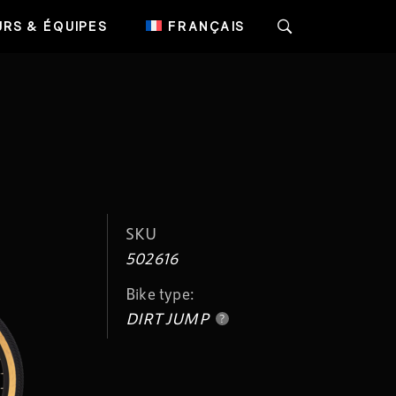
RS & ÉQUIPES
FRANÇAIS
SKU
502616
Bike type:
DIRT JUMP
?