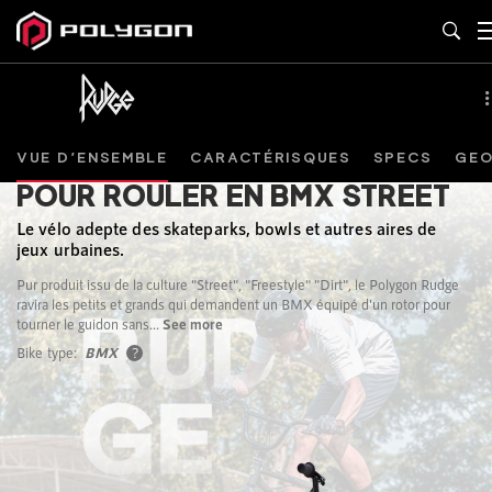
VUE D’ENSEMBLE
CARACTÉRISQUES
SPECS
GEO
POUR ROULER EN BMX STREET
Le vélo adepte des skateparks, bowls et autres aires de
jeux urbaines.
Pur produit issu de la culture "Street", "Freestyle" "Dirt", le Polygon Rudge
ravira les petits et grands qui demandent un BMX équipé d'un rotor pour
tourner le guidon sans...
See more
Bike type:
BMX
?