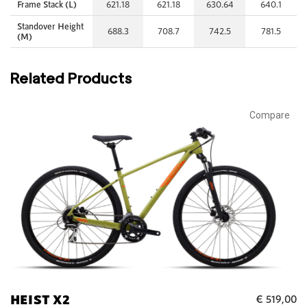
Frame Stack (L)
621.18
621.18
630.64
640.1
Standover Height
688.3
708.7
742.5
781.5
(M)
Related Products
Compare
HEIST X2
€
519,00