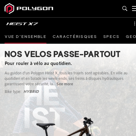
VUE D’ENSEMBLE
CARACTÉRISQUES
SPECS
GEO
NOS VELOS PASSE-PARTOUT
Pour rouler à vélo au quotidien.
Au guidon d’un Polygon Heist X, tous les trajets sont agréables. En ville au
quotidien et en balade les week-ends, ses freins à disques hydrauliques
garantissent votre sécurité, la...
See more
Bike type:
HYBRID