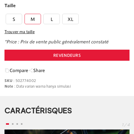
Taille
S
M
L
XL
Trouver ma taille
*Price :
Prix de vente public généralement constaté
REVENDEURS
Compare
Share
SKU
:
502774002
Note
: Data varian warna hanya simulasi
CARACTÉRISQUES
1 / 4