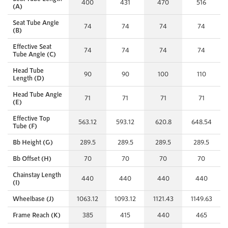
400
431
470
516
(A)
Seat Tube Angle
74
74
74
74
(B)
Effective Seat
74
74
74
74
Tube Angle (C)
Head Tube
90
90
100
110
Length (D)
Head Tube Angle
71
71
71
71
(E)
Effective Top
563.12
593.12
620.8
648.54
Tube (F)
Bb Height (G)
289.5
289.5
289.5
289.5
Bb Offset (H)
70
70
70
70
Chainstay Length
440
440
440
440
(I)
Wheelbase (J)
1063.12
1093.12
1121.43
1149.63
Frame Reach (K)
385
415
440
465