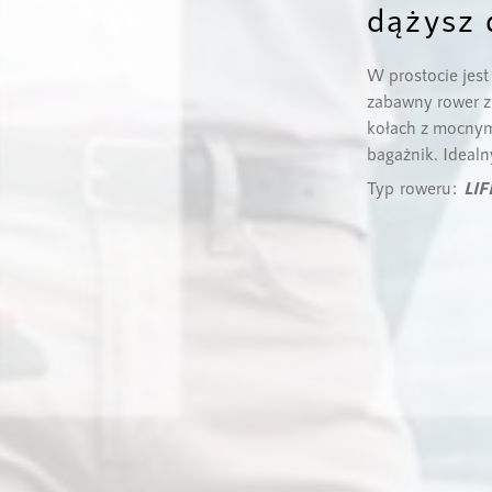
dążysz 
W prostocie jest
zabawny rower 
kołach z mocnymi
bagażnik. Idealn
Typ roweru:
LI