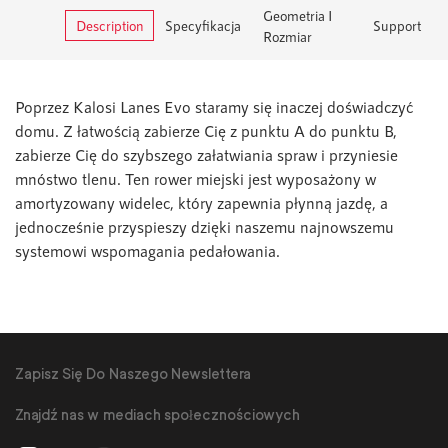
Geometria I
Description
Specyfikacja
Support
Rozmiar
Poprzez Kalosi Lanes Evo staramy się inaczej doświadczyć
domu. Z łatwością zabierze Cię z punktu A do punktu B,
zabierze Cię do szybszego załatwiania spraw i przyniesie
mnóstwo tlenu. Ten rower miejski jest wyposażony w
amortyzowany widelec, który zapewnia płynną jazdę, a
jednocześnie przyspieszy dzięki naszemu najnowszemu
systemowi wspomagania pedałowania.
Zapisz Się Do Naszego Newslettera
Znajdź nas w mediach społecznościowych